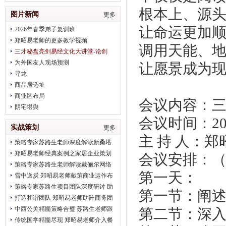
治疗
根本上、源
图片新闻
更多
让命运更加
2026年春季弟子复训班
郑昭易老师的更多教学视频
调用天能、
三才秘盘亮剑易经文化大讲堂-论剑
2018趋势
为外国友人现场预测
让愿景成为
寻龙
商品房选址
商业区布局
会议内容：
阴宅堪舆
会议时间：
2
实战策划
更多
主 持 人：
策略专家苏路生老师深度解读新桑塔
纳完美营销
郑昭易老师经典案例之家居企业策划
会议安排：
策略专家苏路生老师解读戴俪尔网络
第一天：
公关 卖给消费者的是一种品味
雪中送炭 郑昭易老师献策商业运作布
局
策略专家苏路生项目团队深度研讨 助
第一节：阐
推2012北京平谷健身会
打造和谐团队 郑昭易老师助阵商务团
队凝聚力建设
中西公关精髓策略合璧 苏路生老师跟
第二节：深
进2012初明玉水墨画展
传统国学精髓尽现 郑昭易老师介入餐