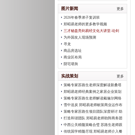
治疗
图片新闻
更多
2026年春季弟子复训班
郑昭易老师的更多教学视频
三才秘盘亮剑易经文化大讲堂-论剑
2018趋势
为外国友人现场预测
寻龙
商品房选址
商业区布局
阴宅堪舆
实战策划
更多
策略专家苏路生老师深度解读新桑塔
纳完美营销
郑昭易老师经典案例之家居企业策划
策略专家苏路生老师解读戴俪尔网络
公关 卖给消费者的是一种品味
雪中送炭 郑昭易老师献策商业运作布
局
策略专家苏路生项目团队深度研讨 助
推2012北京平谷健身会
打造和谐团队 郑昭易老师助阵商务团
队凝聚力建设
中西公关精髓策略合璧 苏路生老师跟
进2012初明玉水墨画展
传统国学精髓尽现 郑昭易老师介入餐