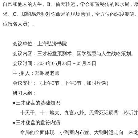
自己和他人的人生。
B
、偷天转运，学会布置秘传的
风水局
，
求。
C
、郑昭易老师对你命局的
现场亲测
，全方位的深度测算
位报名人员）。
会议单位：上海弘济书院
会议内容：三才秘盘预测术、国学智慧与人生战略策划。
会议时间：
2024
年
05
月
23
日－
05
月
25
日
主
持
人：郑昭易老师
会议安排：（上午
3
节，下午
3
节，加时座谈）
研习大纲：
●三才秘盘的基础知识
十天干、十二地支、九宫八卦。无需死记硬背，聆听
●三才秘盘的盘符内涵
命局的全面体现，小到室内布置、大到时运走向，来