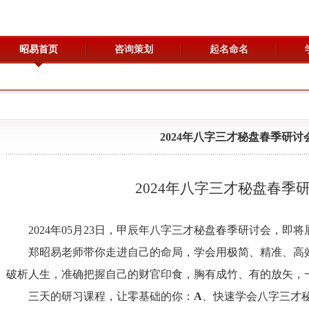
昭易首页
咨询策划
起名命名
2024年八字三才秘盘春季研讨
2024
年八字三才秘盘春季
2024
年
05
月
23
日，甲辰年八字三才秘盘春季研讨会，即将
郑昭易老师带你走进自己的命局，学会用
极简、精准、高
破析人生，准确把握自己的
财官印食
，胸有成竹、有的放矢，
三天的研习课程，让
零基础
的你：
A
、快速学会八字三才