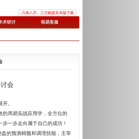
六体八字、三才秘盘安卓版下载
学术研讨
昭易客服
会
研讨会
展开。
效
的周易实战应用学，全方位的
一步一步走向属于自己的成功！
秘盘的
预测
精髓和
调理
技能，主宰