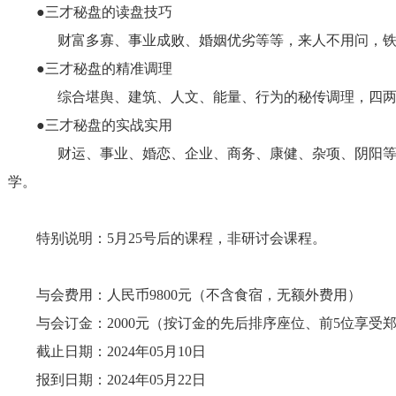
●三才秘盘的读盘技巧
财富多寡、事业成败、婚姻优劣等等，来人不用问，
●三才秘盘的精准调理
综合堪舆、建筑、人文、能量、行为的秘传调理，四
●三才秘盘的实战实用
财运、事业、婚恋、企业、商务、康健、杂项、阴阳
学。
特别说明：
5
月
25
号后的课程，非研讨会课程。
与会费用：人民币
9800
元（不含食宿，无额外费用）
与会订金：
2000
元（按订金的先后排序座位、前
5
位享受
截止日期：
2024
年
05
月
10
日
报到日期：
2024
年
05
月
22
日