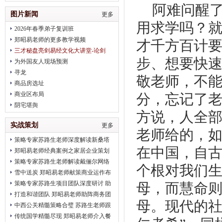
阿难问醒
治疗
图片新闻
更多
用求学吗？
2026年春季弟子复训班
郑昭易老师的更多教学视频
才千方百计
三才秘盘亮剑易经文化大讲堂-论剑
步、想要快
2018趋势
为外国友人现场预测
寻龙
敬老师，不
商品房选址
商业区布局
分，忘记了
阴宅堪舆
方说，人全
实战策划
更多
老师给的，
策略专家苏路生老师深度解读新桑塔
在中国，自
纳完美营销
郑昭易老师经典案例之家居企业策划
策略专家苏路生老师解读戴俪尔网络
个根对我们
公关 卖给消费者的是一种品味
雪中送炭 郑昭易老师献策商业运作布
局
策略专家苏路生项目团队深度研讨 助
母，而慧命
推2012北京平谷健身会
打造和谐团队 郑昭易老师助阵商务团
母。现代的社
队凝聚力建设
中西公关精髓策略合璧 苏路生老师跟
进2012初明玉水墨画展
传统国学精髓尽现 郑昭易老师介入餐