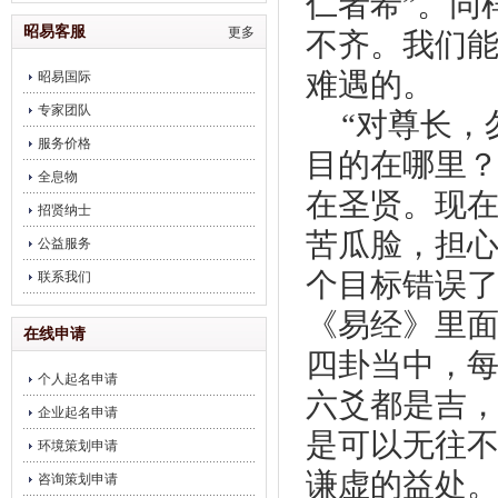
仁者希”。同
饮企业调理
昭易客服
更多
不齐。我们
难遇的。
昭易国际
专家团队
“对尊长，
服务价格
目的在哪里
全息物
在圣贤。现
招贤纳士
苦瓜脸，担
公益服务
个目标错误了
联系我们
《易经》里
在线申请
四卦当中，
个人起名申请
六爻都是吉，
企业起名申请
是可以无往
环境策划申请
谦虚的益处
咨询策划申请