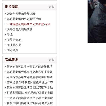
治疗
图片新闻
更多
2026年春季弟子复训班
郑昭易老师的更多教学视频
三才秘盘亮剑易经文化大讲堂-论剑
2018趋势
为外国友人现场预测
寻龙
商品房选址
商业区布局
阴宅堪舆
实战策划
更多
策略专家苏路生老师深度解读新桑塔
纳完美营销
郑昭易老师经典案例之家居企业策划
策略专家苏路生老师解读戴俪尔网络
公关 卖给消费者的是一种品味
雪中送炭 郑昭易老师献策商业运作布
局
策略专家苏路生项目团队深度研讨 助
推2012北京平谷健身会
打造和谐团队 郑昭易老师助阵商务团
队凝聚力建设
中西公关精髓策略合璧 苏路生老师跟
进2012初明玉水墨画展
传统国学精髓尽现 郑昭易老师介入餐